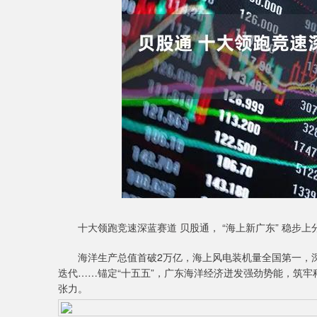
深证成指
14311.01
9.68
1.02%
200.89
1
十大领跑竞速深蓝赛道 贝股通， “海上新广东” 稳步上
海洋生产总值首破2万亿，海上风电装机量全国第一，深远
迭代……锚定“十五五”，广东海洋经济迸发强劲势能，筑
张力。