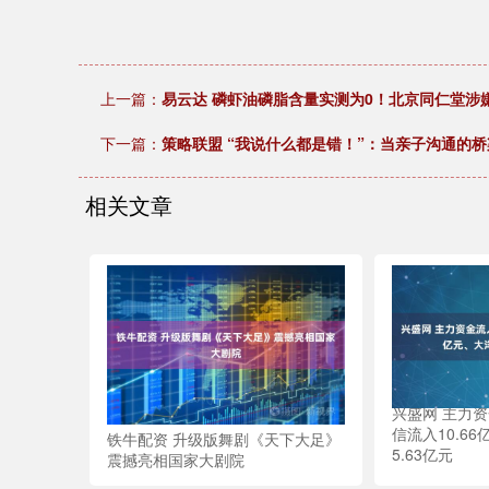
上一篇：
易云达 磷虾油磷脂含量实测为0！北京同仁堂涉
下一篇：
策略联盟 “我说什么都是错！”：当亲子沟通的
相关文章
兴盛网 主力资
信流入10.6
铁牛配资 升级版舞剧《天下大足》
5.63亿元
震撼亮相国家大剧院