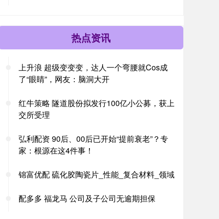
热点资讯
上升浪 超级变变变，达人一个弯腰就Cos成
了“眼睛”，网友：脑洞大开
红牛策略 隧道股份拟发行100亿小公募，获上
交所受理
弘利配资 90后、00后已开始“提前衰老”？专
家：根源在这4件事！
锦富优配 硫化胶陶瓷片_性能_复合材料_领域
配多多 福龙马 公司及子公司无逾期担保