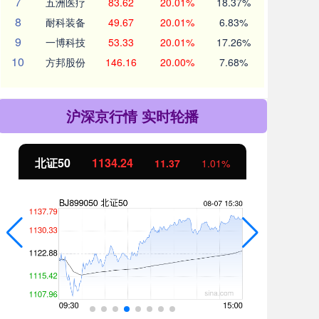
7
五洲医疗
83.62
20.01%
18.37%
8
耐科装备
49.67
20.01%
6.83%
9
一博科技
53.33
20.01%
17.26%
10
方邦股份
146.16
20.00%
7.68%
沪深京行情 实时轮播
北证50
1134.24
创
11.37
1.01%