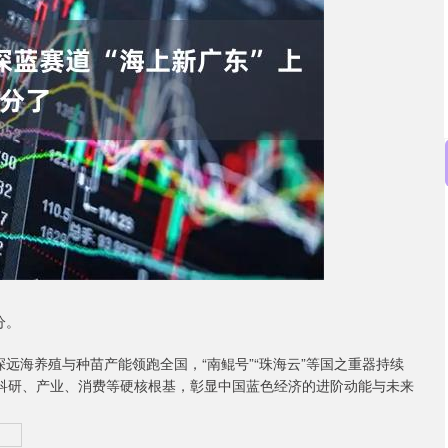
沪深300
4694.44
.42%
43.13
0.93%
分。
海养殖与种苗产能领跑全国，“南鲲号”“珠海云”等国之重器持续
牢科研、产业、消费等硬核根基，彰显中国蓝色经济的进阶动能与未来