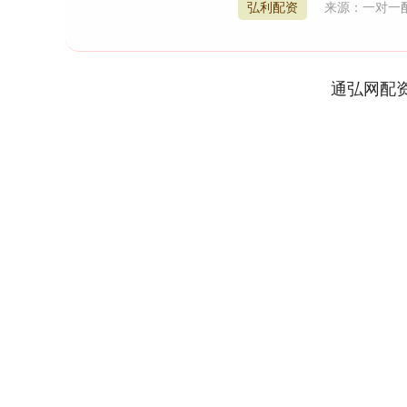
弘利配资
来源：一对一
通弘网配
上证指数
3900.35
.00
-0.01%
21.92
0.