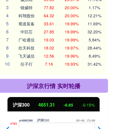
3
锴威特
77.82
20.00%
1.17%
4
科翔股份
64.32
20.00%
12.21%
5
蜀道装备
33.61
19.99%
11.69%
6
中巨芯
27.85
19.99%
32.20%
7
广哈通信
19.03
19.99%
5.84%
8
欣天科技
18.02
19.97%
28.44%
9
飞天诚信
12.56
19.96%
8.49%
10
任子行
7.16
19.93%
31.42%
沪深京行情 实时轮播
沪深300
4651.31
北
-6.85
-0.15%