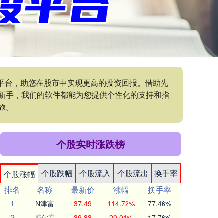
的平台，助您在股市中实现更高的投资回报。借助先
新手，我们的软件都能为您提供个性化的支持和指
旅。
个股实时涨跌榜
个股跌幅
个股流入
个股流出
换手率
个股涨幅
排名
名称
最新价
涨幅
换手率
1
N津富
37.49
114.72%
77.46%
2
威尔高
39.83
20.01%
17.76%