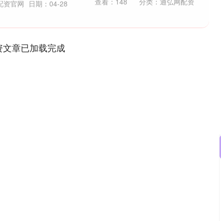
查看：
148
分类：
通弘网配资
配资官网
日期：04-28
资文章已加载完成
深证成指
14110.12
57%
-34.08
-0.24%