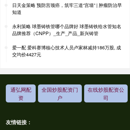
日天金策略 预防宫颈癌，筑牢三道“宫墙” | 肿瘤防治早
知道
永利策略 球墨铸铁管哪个品牌好 球墨铸铁给水管知名
品牌推荐（CNPP）_生产_产品_新兴铸管
爱一配 爱科赛博核心技术人员卢家林减持186万股, 成
交均价4427元
通弘网配
全国炒股配资门
在线炒股配资公
资
户
司
友情链接：