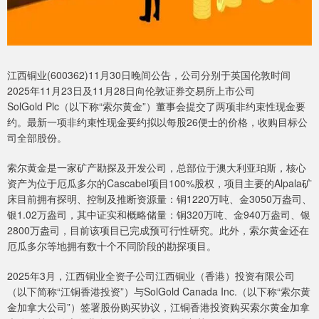
江西铜业(600362)11月30日晚间公告，公司分别于英国伦敦时间
2025年11月23日及11月28日向伦敦证券交易所上市公司
SolGold Plc（以下称“索尔黄金”）董事会提交了两项非约束性现金要
约。最新一项非约束性现金要约拟以每股26便士的价格，收购目标公
司全部股份。
索尔黄金是一家矿产勘探及开发公司，总部位于澳大利亚珀斯，核心
资产为位于厄瓜多尔的Cascabel项目100%股权，项目主要的Alpala矿
床目前拥有探明、控制及推断资源量：铜1220万吨、金3050万盎司、
银1.02万盎司，其中证实和概略储量：铜320万吨、金940万盎司、银
2800万盎司，目前该项目已完成预可行性研究。此外，索尔黄金还在
厄瓜多尔等地拥有数十个不同阶段的勘探项目。
2025年3月，江西铜业全资子公司江西铜业（香港）投资有限公司
（以下简称“江铜香港投资”）与SolGold Canada Inc.（以下称“索尔黄
金加拿大公司”）签署股份购买协议，江铜香港投资购买索尔黄金加拿