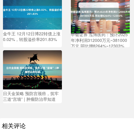
金牛王 12月12日博22转债上涨
申银证券 泓博医药：预计2025
0.02%，转股溢价率201.83%
年净利润312000万元~381000
万元 同比增8264%~12303%
日天金策略 预防宫颈癌，筑牢
三道“宫墙” | 肿瘤防治早知道
相关评论