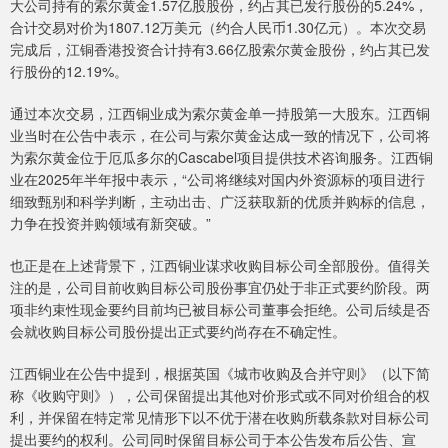
大公司持有的索尔黄金1.57亿股股份，约占其已发行股份的5.24%，
合计交易对价为1807.12万美元（约合人民币1.30亿元）。本次交易
完成后，江铜香港投资合计持有3.66亿股索尔黄金股份，约占其已发
行股份的12.19%。
通过本次交易，江西铜业成为索尔黄金单一持股第一大股东。江西铜
业当时在公告中表示，在公司与索尔黄金达成一致的情况下，公司将
为索尔黄金位于厄瓜多尔的Cascabel项目提供技术咨询服务。江西铜
业在2025年半年报中表示，“公司将继续对国内外资源标的项目进行
细致甄别和科学判断，主动出击、广泛获取新的优质并购标的信息，
力争在投资并购领域有新突破。”
也正是在上述背景下，江西铜业谋求收购目标公司全部股份。值得关
注的是，公司目前收购目标公司股份事宜仍处于非正式要约阶段。两
项非约束性现金要约目前均已被目标公司董事会拒绝。公司后续是否
会就收购目标公司股份提出正式要约尚存在不确定性。
江西铜业在公告中提到，根据英国《城市收购及合并守则》（以下简
称《收购守则》），公司保留提出其他对价形式或不同对价组合的权
利，并保留在特定常见情形下以不优于潜在收购所载条款对目标公司
提出要约的权利。公司同时保留目标公司于本公告发布后公告、宣