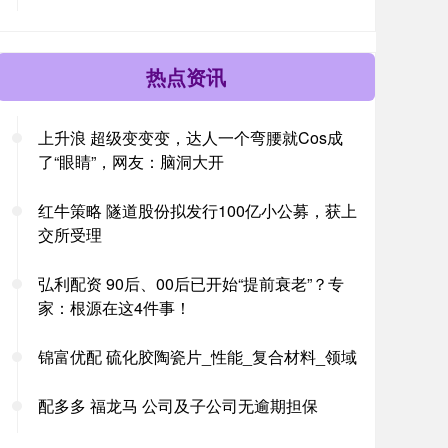
热点资讯
上升浪 超级变变变，达人一个弯腰就Cos成
了“眼睛”，网友：脑洞大开
红牛策略 隧道股份拟发行100亿小公募，获上
交所受理
弘利配资 90后、00后已开始“提前衰老”？专
家：根源在这4件事！
锦富优配 硫化胶陶瓷片_性能_复合材料_领域
配多多 福龙马 公司及子公司无逾期担保