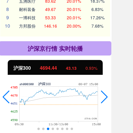
7
五洲医疗
83.62
20.01%
18.37%
8
耐科装备
49.67
20.01%
6.83%
9
一博科技
53.33
20.01%
17.26%
10
方邦股份
146.16
20.00%
7.68%
沪深京行情 实时轮播
沪深300
4694.44
北
43.13
0.93%