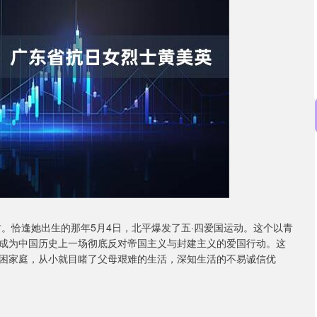
深证成指
14311.01
02%
200.89
1.42%
村。恰逢她出生的那年5月4日，北平爆发了五·四爱国运动。这个以青
成为中国历史上一场彻底反对帝国主义与封建主义的爱国行动。这
困家庭，从小就目睹了父母艰难的生活，深知生活的不易诚信优