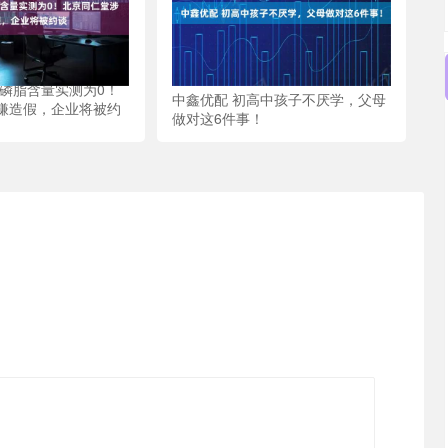
油磷脂含量实测为0！
中鑫优配 初高中孩子不厌学，父母
嫌造假，企业将被约
做对这6件事！