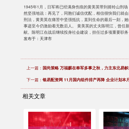
1945年1月，日军将已经满身伤痕的黄美英带到摇铃山刑
然坚强地说：再见了，同胞们诚信优配，相信很快我们就会
刑法，黄美英在痛苦中坚强抵抗，直到生命的最后一刻，她
事迹至今仍激励着无数后人。 黄美英的丈夫陈明江，曾任
献。陈明江在战后继续投身社会建设，担任过多项重要职务
发布于：天津市
上一篇：
国尚策略 万福麒在奉军多事之秋，力主东北易
下一篇：
银易配资网 11月国内组件排产再降 企业计划本
相关文章