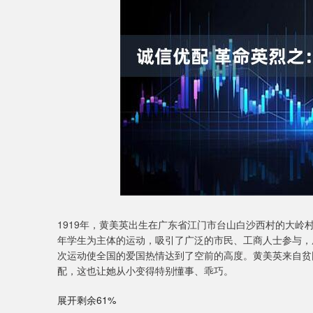
上证指数
3940.04
4.40
2.13%
39.68
1.
1919年，黄美英出生在广东省江门市台山白沙西村的大岭
年学生为主体的运动，吸引了广泛的市民、工商人士参与，
次运动使全国的爱国热情达到了空前的高度。黄美英来自贫
配，这也让她从小变得特别懂事、乖巧。
展开剩余61%