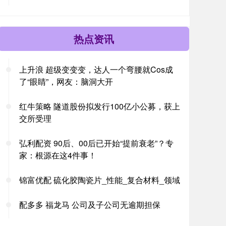
热点资讯
上升浪 超级变变变，达人一个弯腰就Cos成
了“眼睛”，网友：脑洞大开
红牛策略 隧道股份拟发行100亿小公募，获上
交所受理
弘利配资 90后、00后已开始“提前衰老”？专
家：根源在这4件事！
锦富优配 硫化胶陶瓷片_性能_复合材料_领域
配多多 福龙马 公司及子公司无逾期担保