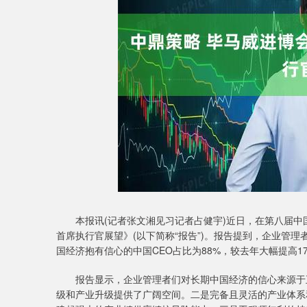
深证成指
14311.01
9.68
1.02%
200.89
1
本报讯(记者张文湘见习记者占健宇)近日，在第八届中国国
首席执行官展望》(以下简称“报告”)。报告提到，企业管
国经济抱有信心的中国CEO占比为88%，较去年大幅提高
报告显示，企业管理者们对长期中国经济的信心来源于五
级和产业升级提供了广阔空间。二是完备且灵活的产业体系