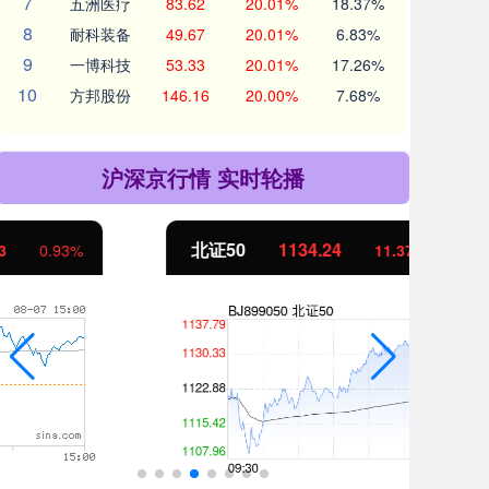
7
五洲医疗
83.62
20.01%
18.37%
8
耐科装备
49.67
20.01%
6.83%
9
一博科技
53.33
20.01%
17.26%
10
方邦股份
146.16
20.00%
7.68%
沪深京行情 实时轮播
北证50
1134.24
创
11.37
1.01%