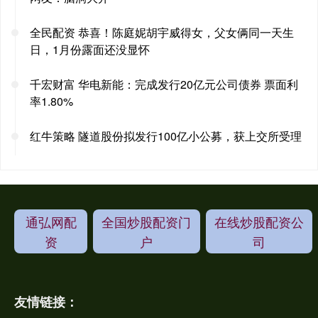
全民配资 恭喜！陈庭妮胡宇威得女，父女俩同一天生
日，1月份露面还没显怀
千宏财富 华电新能：完成发行20亿元公司债券 票面利
率1.80%
红牛策略 隧道股份拟发行100亿小公募，获上交所受理
通弘网配
全国炒股配资门
在线炒股配资公
资
户
司
友情链接：