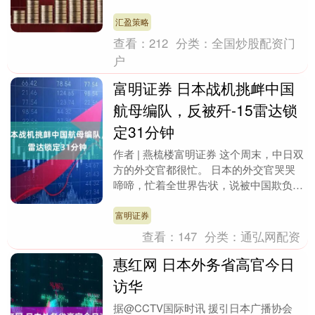
短观调查显示，大型制造商信心创下四年
新高汇盈策略 ，....
汇盈策略
查看：
212
分类：
全国炒股配资门
户
富明证券 日本战机挑衅中国
航母编队，反被歼-15雷达锁
定31分钟
作者 | 燕梳楼富明证券 这个周末，中日双
方的外交官都很忙。 日本的外交官哭哭
啼啼，忙着全世界告状，说被中国欺负
了。 而咱们的外交官也没闲着，一边猛
批日本倒打一....
富明证券
查看：
147
分类：
通弘网配资
惠红网 日本外务省高官今日
访华
据@CCTV国际时讯 援引日本广播协会