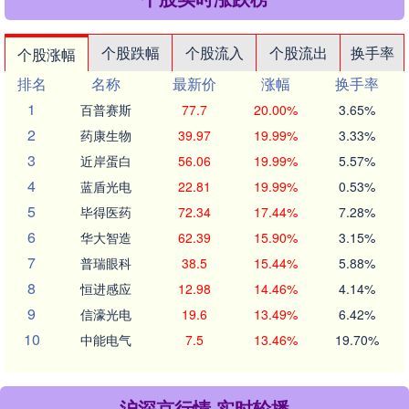
个股跌幅
个股流入
个股流出
换手率
个股涨幅
排名
名称
最新价
涨幅
换手率
1
百普赛斯
77.7
20.00%
3.65%
2
药康生物
39.97
19.99%
3.33%
3
近岸蛋白
56.06
19.99%
5.57%
4
蓝盾光电
22.81
19.99%
0.53%
5
毕得医药
72.34
17.44%
7.28%
6
华大智造
62.39
15.90%
3.15%
7
普瑞眼科
38.5
15.44%
5.88%
8
恒进感应
12.98
14.46%
4.14%
9
信濠光电
19.6
13.49%
6.42%
10
中能电气
7.5
13.46%
19.70%
沪深京行情 实时轮播