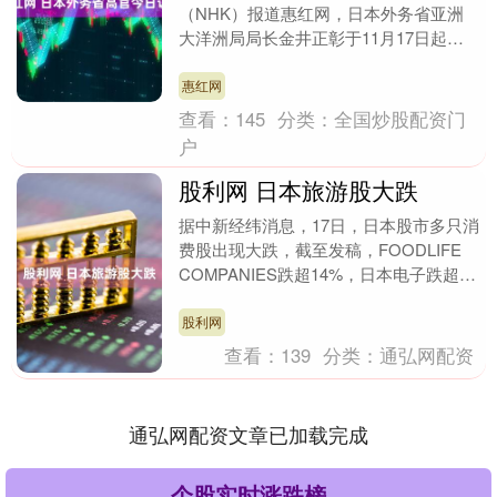
（NHK）报道惠红网，日本外务省亚洲
大洋洲局局长金井正彰于11月17日起访
问中国，预计将与中国外交部亚洲司司长
刘劲松等人举....
惠红网
查看：
145
分类：
全国炒股配资门
户
股利网 日本旅游股大跌
据中新经纬消息，17日，日本股市多只消
费股出现大跌，截至发稿，FOODLIFE
COMPANIES跌超14%，日本电子跌超
11%股利网，资生堂跌超9%，三越伊
势....
股利网
查看：
139
分类：
通弘网配资
通弘网配资文章已加载完成
个股实时涨跌榜