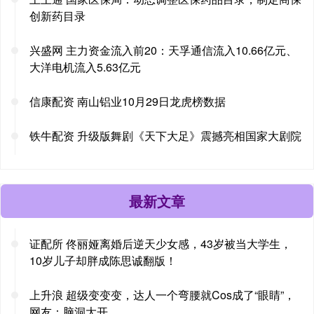
创新药目录
兴盛网 主力资金流入前20：天孚通信流入10.66亿元、
大洋电机流入5.63亿元
信康配资 南山铝业10月29日龙虎榜数据
铁牛配资 升级版舞剧《天下大足》震撼亮相国家大剧院
最新文章
证配所 佟丽娅离婚后逆天少女感，43岁被当大学生，
10岁儿子却胖成陈思诚翻版！
上升浪 超级变变变，达人一个弯腰就Cos成了“眼睛”，
网友：脑洞大开