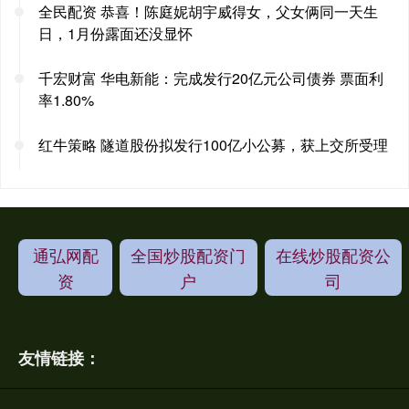
全民配资 恭喜！陈庭妮胡宇威得女，父女俩同一天生
日，1月份露面还没显怀
千宏财富 华电新能：完成发行20亿元公司债券 票面利
率1.80%
红牛策略 隧道股份拟发行100亿小公募，获上交所受理
通弘网配
全国炒股配资门
在线炒股配资公
资
户
司
友情链接：