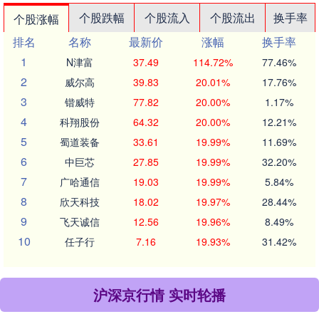
个股跌幅
个股流入
个股流出
换手率
个股涨幅
排名
名称
最新价
涨幅
换手率
1
N津富
37.49
114.72%
77.46%
2
威尔高
39.83
20.01%
17.76%
3
锴威特
77.82
20.00%
1.17%
4
科翔股份
64.32
20.00%
12.21%
5
蜀道装备
33.61
19.99%
11.69%
6
中巨芯
27.85
19.99%
32.20%
7
广哈通信
19.03
19.99%
5.84%
8
欣天科技
18.02
19.97%
28.44%
9
飞天诚信
12.56
19.96%
8.49%
10
任子行
7.16
19.93%
31.42%
沪深京行情 实时轮播