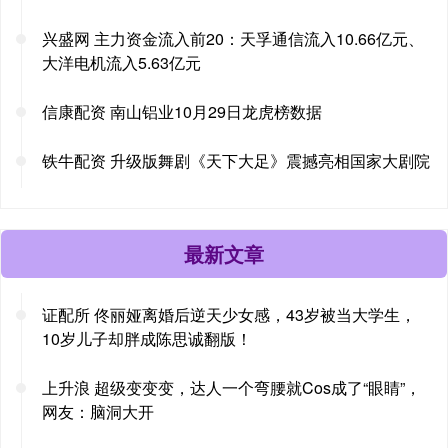
兴盛网 主力资金流入前20：天孚通信流入10.66亿元、
大洋电机流入5.63亿元
信康配资 南山铝业10月29日龙虎榜数据
铁牛配资 升级版舞剧《天下大足》震撼亮相国家大剧院
最新文章
证配所 佟丽娅离婚后逆天少女感，43岁被当大学生，
10岁儿子却胖成陈思诚翻版！
上升浪 超级变变变，达人一个弯腰就Cos成了“眼睛”，
网友：脑洞大开