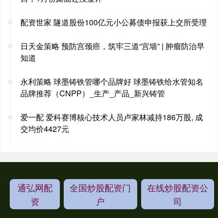
配资世家 隧道股份100亿元小公募债申报获上交所受理
日天金策略 预防宫颈癌，筑牢三道“宫墙” | 肿瘤防治早
知道
永利策略 球墨铸铁管哪个品牌好 球墨铸铁给水管知名
品牌推荐（CNPP）_生产_产品_新兴铸管
爱一配 爱科赛博核心技术人员卢家林减持186万股, 成
交均价4427元
通弘网配
全国炒股配资门
在线炒股配资公
资
户
司