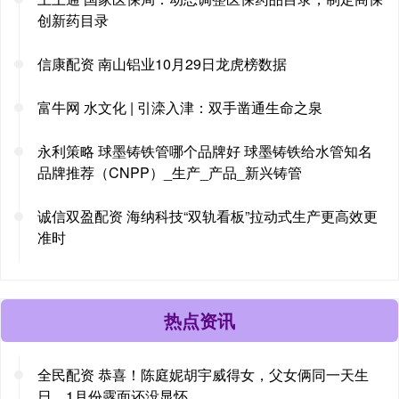
创新药目录
信康配资 南山铝业10月29日龙虎榜数据
富牛网 水文化 | 引滦入津：双手凿通生命之泉
永利策略 球墨铸铁管哪个品牌好 球墨铸铁给水管知名
品牌推荐（CNPP）_生产_产品_新兴铸管
诚信双盈配资 海纳科技“双轨看板”拉动式生产更高效更
准时
热点资讯
全民配资 恭喜！陈庭妮胡宇威得女，父女俩同一天生
日，1月份露面还没显怀