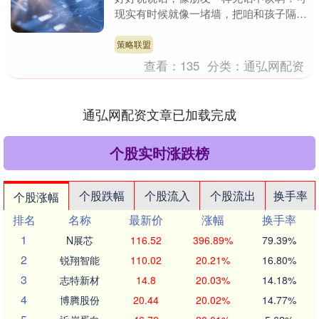
现实有时候就像一堵墙，把咱和孩子隔得
远远的。好多家庭都遇到过这种情况：孩
子一回家，就把房....
策略联盟
查看：
135
分类：
通弘网配资
通弘网配资文章已加载完成
个股实时涨跌榜
个股跌幅
个股流入
个股流出
换手率
个股涨幅
排名
名称
最新价
涨幅
换手率
1
N展芯
116.52
396.89%
79.39%
2
锐翔智能
110.02
20.21%
16.80%
3
志特新材
14.8
20.03%
14.18%
4
博腾股份
20.44
20.02%
14.77%