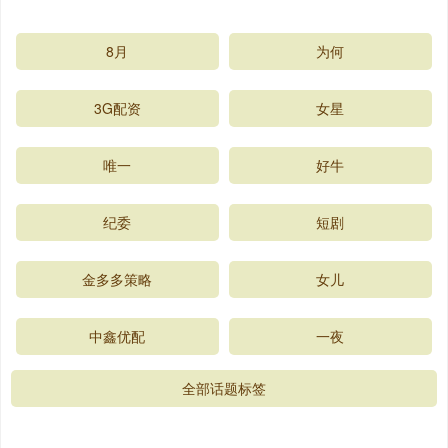
8月
为何
3G配资
女星
唯一
好牛
纪委
短剧
金多多策略
女儿
中鑫优配
一夜
全部话题标签