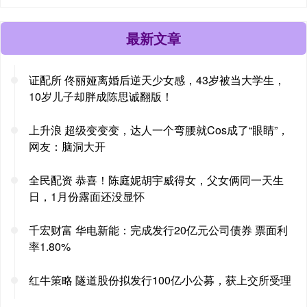
最新文章
证配所 佟丽娅离婚后逆天少女感，43岁被当大学生，
10岁儿子却胖成陈思诚翻版！
上升浪 超级变变变，达人一个弯腰就Cos成了“眼睛”，
网友：脑洞大开
全民配资 恭喜！陈庭妮胡宇威得女，父女俩同一天生
日，1月份露面还没显怀
千宏财富 华电新能：完成发行20亿元公司债券 票面利
率1.80%
红牛策略 隧道股份拟发行100亿小公募，获上交所受理