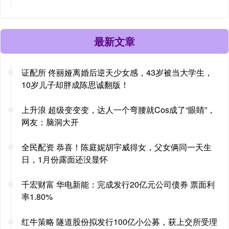
最新文章
证配所 佟丽娅离婚后逆天少女感，43岁被当大学生，
10岁儿子却胖成陈思诚翻版！
上升浪 超级变变变，达人一个弯腰就Cos成了“眼睛”，
网友：脑洞大开
全民配资 恭喜！陈庭妮胡宇威得女，父女俩同一天生
日，1月份露面还没显怀
千宏财富 华电新能：完成发行20亿元公司债券 票面利
率1.80%
红牛策略 隧道股份拟发行100亿小公募，获上交所受理