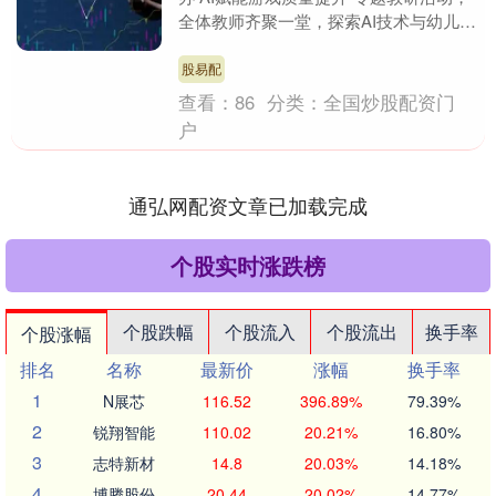
全体教师齐聚一堂，探索AI技术与幼儿园
游戏教学的深度融合路径股易配，响应教
育数字化....
股易配
查看：
86
分类：
全国炒股配资门
户
通弘网配资文章已加载完成
个股实时涨跌榜
个股跌幅
个股流入
个股流出
换手率
个股涨幅
排名
名称
最新价
涨幅
换手率
1
N展芯
116.52
396.89%
79.39%
2
锐翔智能
110.02
20.21%
16.80%
3
志特新材
14.8
20.03%
14.18%
4
博腾股份
20.44
20.02%
14.77%