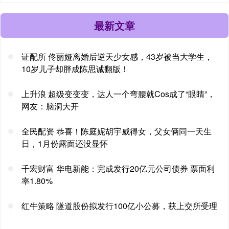
最新文章
证配所 佟丽娅离婚后逆天少女感，43岁被当大学生，
10岁儿子却胖成陈思诚翻版！
上升浪 超级变变变，达人一个弯腰就Cos成了“眼睛”，
网友：脑洞大开
全民配资 恭喜！陈庭妮胡宇威得女，父女俩同一天生
日，1月份露面还没显怀
千宏财富 华电新能：完成发行20亿元公司债券 票面利
率1.80%
红牛策略 隧道股份拟发行100亿小公募，获上交所受理