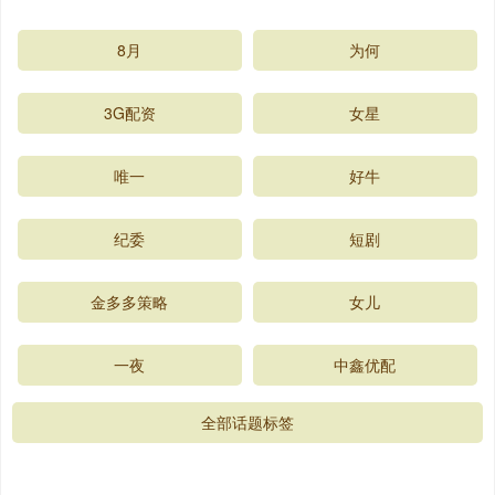
8月
为何
3G配资
女星
唯一
好牛
纪委
短剧
金多多策略
女儿
一夜
中鑫优配
全部话题标签