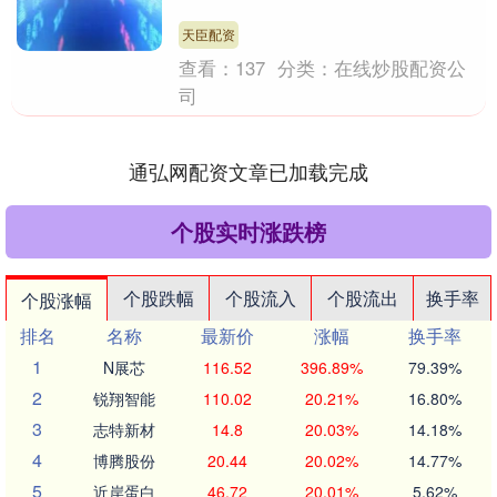
1337.16万元，营业部....
天臣配资
查看：
137
分类：
在线炒股配资公
司
通弘网配资文章已加载完成
个股实时涨跌榜
个股跌幅
个股流入
个股流出
换手率
个股涨幅
排名
名称
最新价
涨幅
换手率
1
N展芯
116.52
396.89%
79.39%
2
锐翔智能
110.02
20.21%
16.80%
3
志特新材
14.8
20.03%
14.18%
4
博腾股份
20.44
20.02%
14.77%
5
近岸蛋白
46.72
20.01%
5.62%