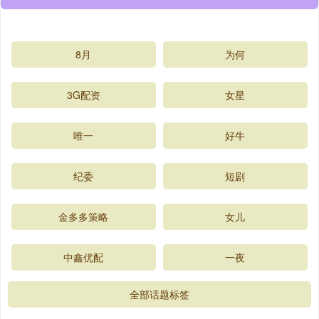
8月
为何
3G配资
女星
唯一
好牛
纪委
短剧
金多多策略
女儿
中鑫优配
一夜
全部话题标签