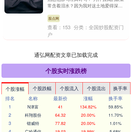
常含着泪水？因为我对这土地爱得深
沉。”这句诗展现了他对祖国深沉的爱和
忧虑。作为一位青年时....
股点网
查看：
153
分类：
全国炒股配资门
户
通弘网配资文章已加载完成
个股实时涨跌榜
个股跌幅
个股流入
个股流出
换手率
个股涨幅
排名
名称
最新价
涨幅
换手率
1
N津富
41
134.82%
59.85%
2
科翔股份
64.32
20.00%
11.70%
3
锴威特
77.82
20.00%
1.01%
4
广哈通信
19.03
19.99%
5.68%