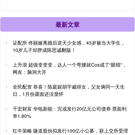
最新文章
证配所 佟丽娅离婚后逆天少女感，43岁被当大学生，
10岁儿子却胖成陈思诚翻版！
上升浪 超级变变变，达人一个弯腰就Cos成了“眼睛”，
网友：脑洞大开
全民配资 恭喜！陈庭妮胡宇威得女，父女俩同一天生
日，1月份露面还没显怀
千宏财富 华电新能：完成发行20亿元公司债券 票面利
率1.80%
红牛策略 隧道股份拟发行100亿小公募，获上交所受理