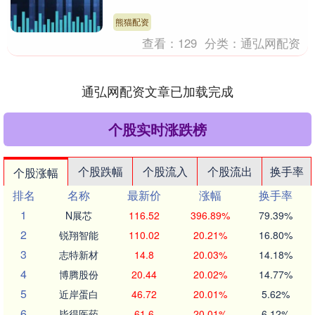
司管理，杭州市科创集团有限公司执行。
其聚焦“投早、....
熊猫配资
查看：
129
分类：
通弘网配资
通弘网配资文章已加载完成
个股实时涨跌榜
个股跌幅
个股流入
个股流出
换手率
个股涨幅
排名
名称
最新价
涨幅
换手率
1
N展芯
116.52
396.89%
79.39%
2
锐翔智能
110.02
20.21%
16.80%
3
志特新材
14.8
20.03%
14.18%
4
博腾股份
20.44
20.02%
14.77%
5
近岸蛋白
46.72
20.01%
5.62%
6
毕得医药
61.6
20.01%
6.12%