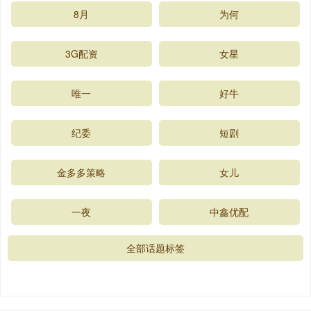
8月
为何
3G配资
女星
唯一
好牛
纪委
短剧
金多多策略
女儿
一夜
中鑫优配
全部话题标签