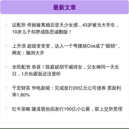
最新文章
证配所 佟丽娅离婚后逆天少女感，43岁被当大学生，
10岁儿子却胖成陈思诚翻版！
上升浪 超级变变变，达人一个弯腰就Cos成了“眼睛”，
网友：脑洞大开
全民配资 恭喜！陈庭妮胡宇威得女，父女俩同一天生
日，1月份露面还没显怀
千宏财富 华电新能：完成发行20亿元公司债券 票面利
率1.80%
红牛策略 隧道股份拟发行100亿小公募，获上交所受理