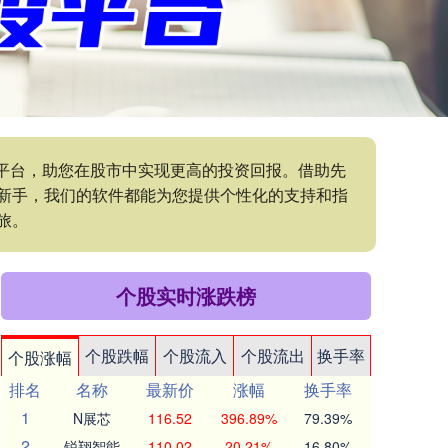
的平台，助您在股市中实现更高的投资回报。借助先
新手，我们的软件都能为您提供个性化的支持和指
旅。
个股实时涨跌榜
个股跌幅
个股流入
个股流出
换手率
个股涨幅
排名
名称
最新价
涨幅
换手率
1
N展芯
116.52
396.89%
79.39%
2
锐翔智能
110.02
20.21%
16.80%