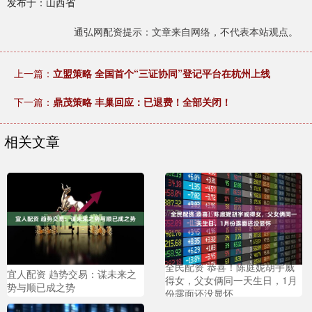
发布于：山西省
通弘网配资提示：文章来自网络，不代表本站观点。
上一篇：
立盟策略 全国首个“三证协同”登记平台在杭州上线
下一篇：
鼎茂策略 丰巢回应：已退费！全部关闭！
相关文章
全民配资 恭喜！陈庭妮胡宇威
宜人配资 趋势交易：谋未来之
得女，父女俩同一天生日，1月
势与顺已成之势
份露面还没显怀