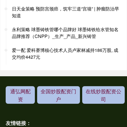
日天金策略 预防宫颈癌，筑牢三道“宫墙” | 肿瘤防治早
知道
永利策略 球墨铸铁管哪个品牌好 球墨铸铁给水管知名
品牌推荐（CNPP）_生产_产品_新兴铸管
爱一配 爱科赛博核心技术人员卢家林减持186万股, 成
交均价4427元
通弘网配
全国炒股配资门
在线炒股配资公
资
户
司
友情链接：