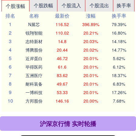
个股跌幅
个股流入
个股流出
换手率
个股涨幅
排名
名称
最新价
涨幅
换手率
1
N展芯
116.52
396.89%
79.39%
2
锐翔智能
110.02
20.21%
16.80%
3
志特新材
14.8
20.03%
14.18%
4
博腾股份
20.44
20.02%
14.77%
5
近岸蛋白
46.72
20.01%
5.62%
6
毕得医药
61.6
20.01%
6.12%
7
五洲医疗
83.62
20.01%
18.37%
8
耐科装备
49.67
20.01%
6.83%
9
一博科技
53.33
20.01%
17.26%
10
方邦股份
146.16
20.00%
7.68%
沪深京行情 实时轮播