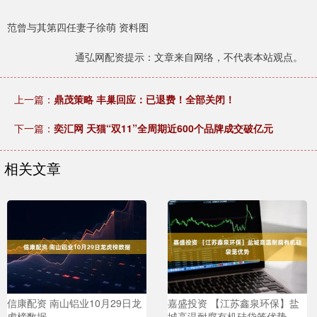
范曾与其第四任妻子徐萌 资料图
通弘网配资提示：文章来自网络，不代表本站观点。
上一篇：
鼎茂策略 丰巢回应：已退费！全部关闭！
下一篇：
奕汇网 天猫“双11”全周期近600个品牌成交破亿元
相关文章
信康配资 南山铝业10月29日龙
嘉盛投资 【江苏鑫泉环保】盐
虎榜数据
城高温耐腐有机硅袋笼优势