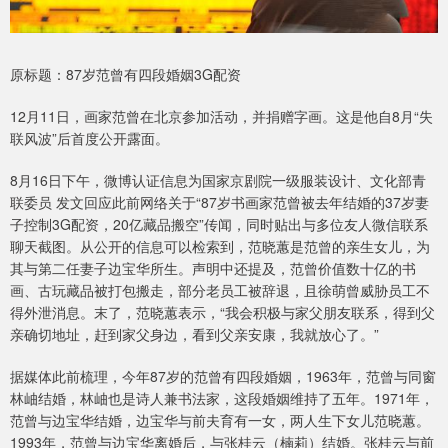
原标题：87岁范曾有四段婚姻3G配资
12月11日，画家范曾在北京参加活动，并捐赠字画。这是他自8月“失
联风波”后首度公开露面。
8月16日下午，微博认证信息为国家京剧院一级服装设计、文化部青
联委员 发文回应此前网络关于“87岁书画家范曾被去年结婚的37岁妻
子控制3G配资，20亿藏品搬空”传闻，同时贴出与多位友人微信联系
聊天截图。从公开的信息可以检索到，范晓蕙是范曾的亲生女儿，为
其与第二任妻子边宝华所生。声明中还提及，范曾价值数十亿的书
画、古玩藏品被打包搬走，部分老员工被辞退，且徐萌曾威胁员工不
得外泄消息。末了，范晓蕙表示，“我会积极与家父朋友联系，得到父
亲确切地址，赶到家父身边，看到父亲安康，我就放心了。”
据媒体此前梳理，今年87岁的范曾有四段婚姻，1963年，范曾与同窗
林岫结婚，林岫也是诗人兼书法家，这段婚姻维持了五年。1971年，
范曾与边宝华结婚，边宝华与前夫育有一女，两人生下女儿范晓蕙。
1993年，范曾与边宝华离婚后，与张桂云（楠莉）结婚。张桂云与前