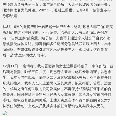
夫须遵德育有两子一女，张与范再婚后，大儿子须波改名为范一夫，
须涛则改名为范仲达。2021年，张桂云辞世。去年4月，范曾宣布与
徐萌结婚。
从8月16日的微博声明一石激起千层浪至今，这则“爸爸去哪了”的现实
版剧仍在坊间持续发酵。不仅范曾、徐萌两人没有出面做出任何澄
清，“自然血亲”范晓蕙、继子范一夫也再未通过个人社交平台发布消
息或接受媒体采访。澎湃新闻多位记者分别尝试联系以上四人，均未
做回应。有媒体报道援引北京艺术品投资界人士观点称：这件事背
后，是“家里头两拨人内斗”。
12月11日， 发博称，我与吾妻徐萌女士近期喜得独子，幸何如哉！兹
后我与爱妻、独子三口共度，现已迁入新居，此后长厢厮守，以慰余
生！我本人与范晓蕙、范仲达二人及其家属断绝关系，不再保持任何
形式的往来。我本人也与上述两人及其家属、以及持股、管理、运营
的，或与之有任何关联的公司及实体，不再保持或延续任何形式的合
作关系。同时解除并撤销对上述两人及其家属、其所涉及实体的任何
委托、授权或其他合同关系。上述人员及实体不得再以我的名义对外
从事任何活动。上述人员及其实体的任何活动也均与我本人无关。