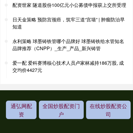
配资世家 隧道股份100亿元小公募债申报获上交所受理
日天金策略 预防宫颈癌，筑牢三道“宫墙” | 肿瘤防治早
知道
永利策略 球墨铸铁管哪个品牌好 球墨铸铁给水管知名
品牌推荐（CNPP）_生产_产品_新兴铸管
爱一配 爱科赛博核心技术人员卢家林减持186万股, 成
交均价4427元
通弘网配
全国炒股配资门
在线炒股配资公
资
户
司