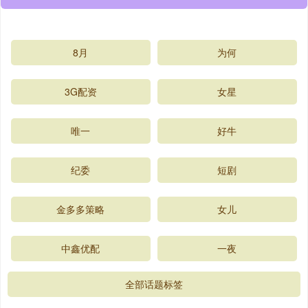
8月
为何
3G配资
女星
唯一
好牛
纪委
短剧
金多多策略
女儿
中鑫优配
一夜
全部话题标签