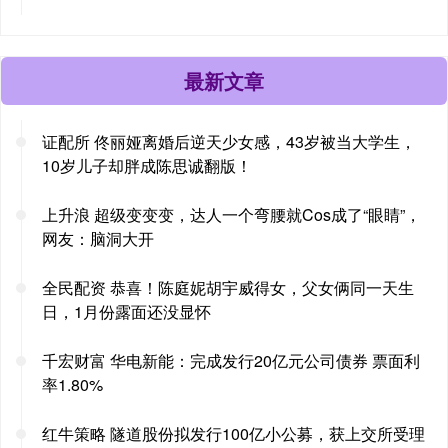
最新文章
证配所 佟丽娅离婚后逆天少女感，43岁被当大学生，
10岁儿子却胖成陈思诚翻版！
上升浪 超级变变变，达人一个弯腰就Cos成了“眼睛”，
网友：脑洞大开
全民配资 恭喜！陈庭妮胡宇威得女，父女俩同一天生
日，1月份露面还没显怀
千宏财富 华电新能：完成发行20亿元公司债券 票面利
率1.80%
红牛策略 隧道股份拟发行100亿小公募，获上交所受理