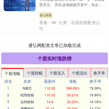
受关注。 而在这场核能开发中，央企作
为领头羊，更是参与甚多。 那么，今天
就来看看最近可控....
匠心智策
查看：
89
分类：
在线炒股配资公
司
通弘网配资文章已加载完成
个股实时涨跌榜
个股跌幅
个股流入
个股流出
换手率
个股涨幅
排名
名称
最新价
涨幅
换手率
1
N展芯
116.52
396.89%
79.39%
2
锐翔智能
110.02
20.21%
16.80%
3
志特新材
14.8
20.03%
14.18%
4
博腾股份
20.44
20.02%
14.77%